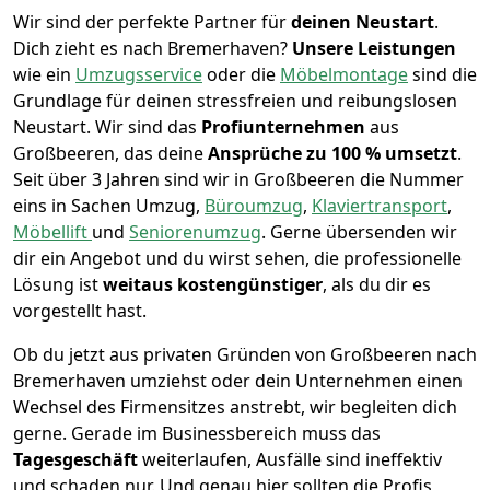
Wir sind der perfekte Partner für
deinen Neustart
.
Dich zieht es nach Bremer­haven?
Unsere Leistungen
wie ein
Umzugsservice
oder die
Möbelmontage
sind die
Grundlage für deinen stressfreien und reibungslosen
Neustart.
Wir sind das
Profiunternehmen
aus
Großbeeren, das deine
Ansprüche zu 100 % umsetzt
.
Seit über 3 Jahren sind wir in Großbeeren die Nummer
eins in Sachen Umzug,
Büroumzug
,
Klaviertransport
,
Möbellift
und
Seniorenumzug
.
Gerne übersenden wir
dir ein Angebot und du wirst sehen, die professionelle
Lösung ist
weitaus kostengünstiger
, als du dir es
vorgestellt hast.
Ob du jetzt aus privaten Gründen von Großbeeren nach
Bremer­haven umziehst oder dein Unternehmen einen
Wechsel des Firmensitzes anstrebt, wir begleiten dich
gerne. Gerade im Businessbereich muss das
Tagesgeschäft
weiterlaufen, Ausfälle sind ineffektiv
und schaden nur. Und genau hier sollten die Profis