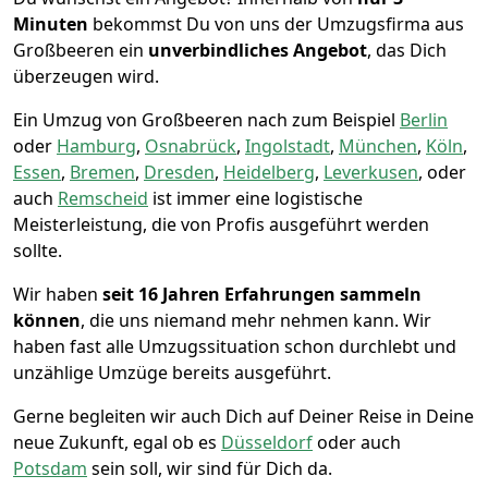
Minuten
bekommst Du von uns der Umzugsfirma aus
Großbeeren ein
unverbindliches Angebot
, das Dich
überzeugen wird.
Ein Umzug von Großbeeren nach zum Beispiel
Berlin
oder
Hamburg
,
Osnabrück
,
Ingolstadt
,
München
,
Köln
,
Essen
,
Bremen
,
Dresden
,
Heidelberg
,
Leverkusen
, oder
auch
Remscheid
ist immer eine logistische
Meisterleistung, die von Profis ausgeführt werden
sollte.
Wir haben
seit
16 Jahren Erfahrungen sammeln
können
, die uns niemand mehr nehmen kann. Wir
haben fast alle Umzugssituation schon durchlebt und
unzählige Umzüge bereits ausgeführt.
Gerne begleiten wir auch Dich auf Deiner Reise in Deine
neue Zukunft, egal ob es
Düsseldorf
oder auch
Potsdam
sein soll, wir sind für Dich da.