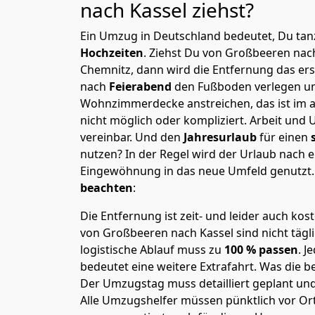
nach Kassel
ziehst?
Ein Umzug in Deutschland bedeutet, Du tanz
Hochzeiten
. Ziehst Du von Großbeeren nac
Chemnitz, dann wird die Entfernung das er
nach
Feierabend
den Fußboden verlegen un
Wohnzimmerdecke anstreichen, das ist im a
nicht möglich oder kompliziert.
Arbeit und 
vereinbar. Und den
Jahresurlaub
für einen
nutzen? In der Regel wird der Urlaub nach
Eingewöhnung in das neue Umfeld genutzt
beachten
:
Die Entfernung ist zeit- und leider auch kos
von Großbeeren nach Kassel sind nicht tägl
logistische Ablauf muss zu
100 % passen
. 
bedeutet eine weitere Extrafahrt. Was die be
Der Umzugstag muss detailliert geplant un
Alle Umzugshelfer müssen pünktlich vor Ort