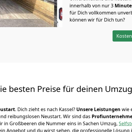
innerhalb von nur
3
Minut
für Dich vollkommen unverb
können wir für Dich tun?
Kosten
Die besten Preise für deinen Umzu
ustart
. Dich zieht es nach Kassel?
Unsere Leistungen
wie 
 und reibungslosen Neustart.
Wir sind das
Profiunternehm
d wir in Großbeeren die Nummer eins in Sachen Umzug,
Selfs
in Angebot und du wirst sehen, die professionelle Lösung 