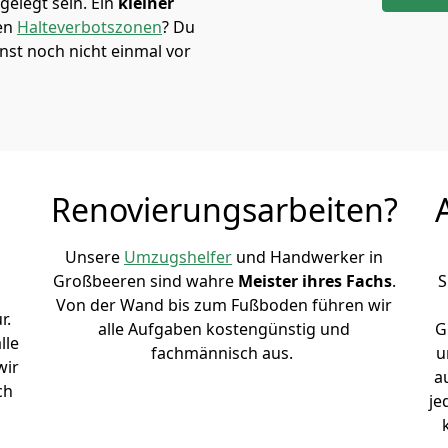
elegt sein. Ein
kleiner
den
Halteverbotszonen
? Du
nst noch nicht einmal vor
Renovierungsarbeiten?
Unsere
Umzugshelfer
und Handwerker in
Großbeeren sind wahre
Meister ihres Fachs
.
S
Von der Wand bis zum Fußboden führen wir
r.
alle Aufgaben kostengünstig und
G
lle
fachmännisch aus.
u
wir
a
ch
je