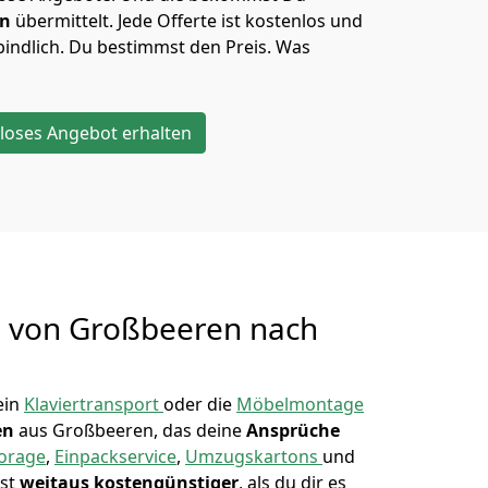
en
übermittelt. Jede Offerte ist kostenlos und
indlich. Du bestimmst den Preis. Was
loses Angebot erhalten
g von
Großbeeren nach
ein
Klaviertransport
oder die
Möbelmontage
en
aus Großbeeren, das deine
Ansprüche
torage
,
Einpackservice
,
Umzugskartons
und
ist
weitaus kostengünstiger
, als du dir es