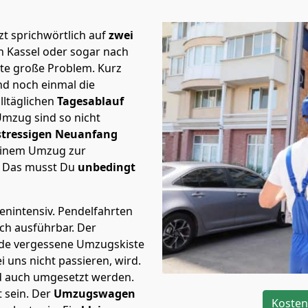
t sprichwörtlich auf
zwei
h Kassel oder sogar nach
ste große Problem.
Kurz
d noch einmal die
lltäglichen
Tagesablauf
Umzug sind so nicht
stressigen Neuanfang
 einem Umzug zur
. Das musst Du
unbedingt
tenintensiv. Pendelfahrten
ich ausführbar.
Der
Jede vergessene Umzugskiste
i uns nicht passieren, wird.
d auch umgesetzt werden.
 sein. Der
Umzugswagen
Kosten