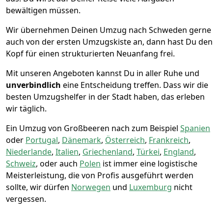
bewältigen müssen.
Wir übernehmen Deinen Umzug nach Schweden gerne
auch von der ersten Umzugskiste an, dann hast Du den
Kopf für einen strukturierten Neuanfang frei.
Mit unseren Angeboten kannst Du in aller Ruhe und
unverbindlich
eine Entscheidung treffen. Dass wir die
besten Umzugshelfer in der Stadt haben, das erleben
wir täglich.
Ein Umzug von Großbeeren nach zum Beispiel
Spanien
oder
Portugal
,
Dänemark
,
Österreich
,
Frankreich
,
Niederlande
,
Italien
,
Griechenland
,
Türkei
,
England
,
Schweiz
, oder auch
Polen
ist immer eine logistische
Meisterleistung, die von Profis ausgeführt werden
sollte, wir dürfen
Norwegen
und
Luxemburg
nicht
vergessen.