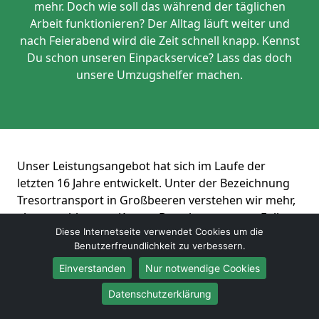
mehr. Doch wie soll das während der täglichen
Arbeit funktionieren? Der Alltag läuft weiter und
nach Feierabend wird die Zeit schnell knapp. Kennst
Du schon unseren Einpackservice? Lass das doch
unsere Umzugshelfer machen.
Unser Leistungsangebot hat sich im Laufe der
letzten 16 Jahre entwickelt. Unter der Bezeichnung
Tresortransport in Großbeeren verstehen wir mehr,
als nur schleppen. Kennst Du schon unseren Full-
Diese Internetseite verwendet Cookies um die
Service? Hier übernehmen wir im Vorfeld die
Benutzerfreundlichkeit zu verbessern.
komplette Abwicklung für Dich.
Einverstanden
Nur notwendige Cookies
Kostenloses Angebot erhalten
Datenschutzerklärung